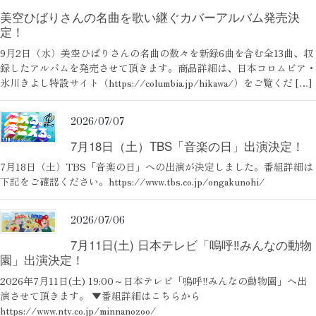
美空ひばりさんの名曲を歌い継ぐカバーアルバム発売決
定！
9月2日（水）美空ひばりさんの名曲の数々を新録6曲を含む全13曲、収
録したアルバムを発売させて頂きます。商品詳細は、日本コロムビア・
氷川きよし特設サイト（https://columbia.jp/hikawa/）をご覧くだ […]
2026/07/07
当サイトに掲載されている内容
7月18日（土）TBS「音楽の日」出演決定！
（記事・画像・動画・音声データ等）は
すべてにおいて無断で転載、加工等を行うことを禁じます。
7月18日（土）TBS「音楽の日」への出演が決定しました。番組詳細は
下記をご確認ください。https://www.tbs.co.jp/ongakunohi/
2026/07/06
7月11日(土) 日本テレビ「嗚呼‼みんなの動物
園」出演決定！
2026年7月11日(土) 19:00～日本テレビ「嗚呼‼みんなの動物園」へ出
演させて頂きます。 ▼番組詳細はこちらから
https://www.ntv.co.jp/minnanozoo/