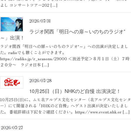
プロフィール
よし コンサートツアー202 […]
2026/07/31
バイオグラフィ
ラジオ関西「明日への扉～いのちのラジオ⁺
～」出演！
お問い合わせ
ラジオ関西「明日への扉～いのちのラジオ⁺～」への出演が決定しまし
た。radioでも聴くことができます。
https://radiko.jp/r_seasons/29000 ＜放送予定＞８月１日（土）７時
メッセージ
２０分〜 ラジオ日本 […]
2026/07/28
グッズ
10月25日（日）NHKのど自慢 出演決定！
10月25日(日)に、ムヒ北アルプス文化センター（北アルプス文化センタ
ー）にて開催される「NHKのど自慢」へゲスト出演が決定いたしまし
ファンクラブ
た。 番組詳細は下記をご確認ください。https://www.event.nhk.or […]
2026/07/27