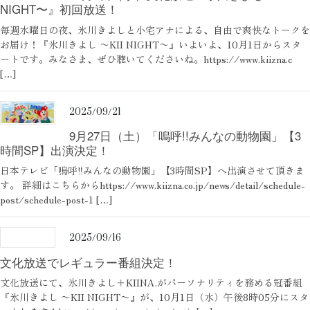
NIGHT〜』初回放送！
毎週水曜日の夜、氷川きよしと小宅アナによる、自由で爽快なトークを
お届け！『氷川きよし 〜KII NIGHT〜』いよいよ、10月1日からスタ
ートです。みなさま、ぜひ聴いてくださいね。https://www.kiizna.c
[…]
2025/09/21
9月27日（土）「嗚呼!!みんなの動物園」【3
時間SP】出演決定！
日本テレビ「嗚呼‼みんなの動物園」【3時間SP】へ出演させて頂きま
す。 詳細はこちらからhttps://www.kiizna.co.jp/news/detail/schedule-
post/schedule-post-1 […]
2025/09/16
文化放送でレギュラー番組決定！
文化放送にて、氷川きよし＋KIINA.がパーソナリティを務める冠番組
『氷川きよし 〜KII NIGHT〜』が、10月1日（水）午後8時05分にスタ