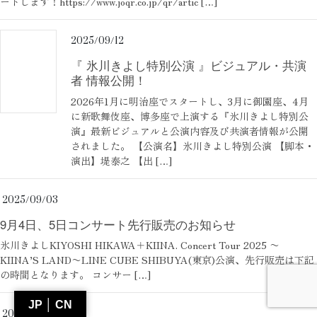
ートします！https://www.joqr.co.jp/qr/artic […]
2025/09/12
『 氷川きよし特別公演 』ビジュアル・共演
者 情報公開！
2026年1月に明治座でスタートし、3月に御園座、4月
に新歌舞伎座、博多座で上演する『氷川きよし特別公
演』最新ビジュアルと公演内容及び共演者情報が公開
されました。 【公演名】氷川きよし特別公演 【脚本・
演出】堤泰之 【出 […]
2025/09/03
9月4日、5日コンサート先行販売のお知らせ
氷川きよしKIYOSHI HIKAWA＋KIINA. Concert Tour 2025 〜
KIINA’S LAND〜LINE CUBE SHIBUYA(東京)公演、先行販売は下記
の時間となります。 コンサー […]
JP │ CN
2025/08/28