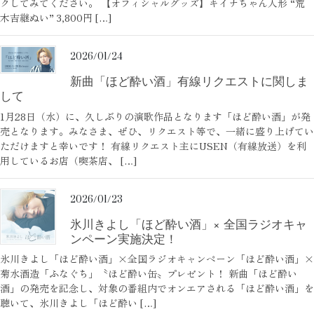
クしてみてください。 【オフィシャルグッズ】キイナちゃん人形 “荒
木吉継ぬい” 3,800円 […]
2026/01/24
新曲「ほど酔い酒」有線リクエストに関しま
して
1月28日（水）に、久しぶりの演歌作品となります「ほど酔い酒」が発
売となります。みなさま、ぜひ、リクエスト等で、一緒に盛り上げてい
ただけますと幸いです！ 有線リクエスト主にUSEN（有線放送）を利
用しているお店（喫茶店、 […]
2026/01/23
氷川きよし「ほど酔い酒」× 全国ラジオキャ
ンペーン実施決定！
氷川きよし「ほど酔い酒」×全国ラジオキャンペーン「ほど酔い酒」×
菊水酒造「ふなぐち」〝ほど酔い缶〟プレゼント！ 新曲「ほど酔い
酒」の発売を記念し、対象の番組内でオンエアされる「ほど酔い酒」を
聴いて、氷川きよし「ほど酔い […]