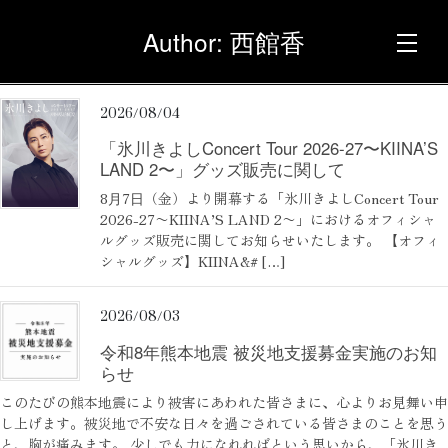
コ
ナ
Author: 西館香
ン
ビ
テ
ゲ
ン
ー
2026/08/04
ツ
シ
「氷川きよしConcert Tour 2026-27〜KIINA’S
へ
ョ
トップページ
LAND 2〜」グッズ販売に関して
ス
ン
8⽉7⽇（金）より開幕する「氷川きよしConcert Tour
キ
に
2026-27〜KIINA’S LAND 2〜」におけるオフィシャ
ニュース
ッ
移
ルグッズ販売に関してお知らせいたします。 【オフィ
シャルグッズ】KIINA&# […]
プ
動
スケジュール
2026/08/03
令和8年熊本地震 被災地支援募金実施のお知
らせ
コンサート
このたびの熊本地震により被害にあわれた皆さまに、心よりお見舞い申
し上げます。被災地で不安な日々を過ごされている皆さまのことを思う
と、胸が痛みます。 少しでも力になれればという思いから、「氷川き