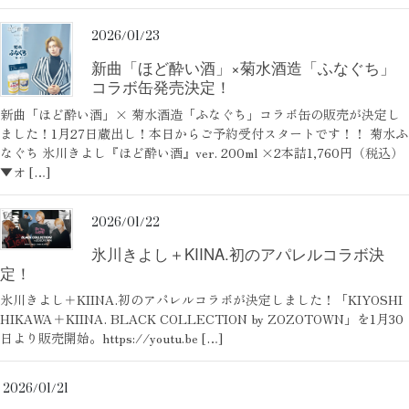
2026/01/23
新曲「ほど酔い酒」×菊水酒造「ふなぐち」
コラボ缶発売決定！
新曲「ほど酔い酒」× 菊水酒造「ふなぐち」コラボ缶の販売が決定し
ました！1月27日蔵出し！本日からご予約受付スタートです！！ 菊水ふ
なぐち 氷川きよし『ほど酔い酒』ver. 200ml ×2本詰1,760円（税込）
▼オ […]
2026/01/22
氷川きよし＋KIINA.初のアパレルコラボ決
定！
氷川きよし＋KIINA.初のアパレルコラボが決定しました！「KIYOSHI
HIKAWA＋KIINA. BLACK COLLECTION by ZOZOTOWN」を1月30
日より販売開始。https://youtu.be […]
2026/01/21