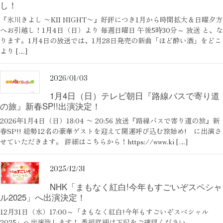
し！
『氷川きよし 〜KII NIGHT〜』好評につき1月から時間拡大＆日曜夕方
へお引越し！1月4日（日）より 毎週日曜日 午後5時30分～ 放送 と、な
ります。1月4日の放送では、1月28日発売の新曲「ほど酔い酒」をどこ
より […]
2026/01/03
1月4日（日）テレビ朝日『路線バスで寄り道
の旅』新春SP!!出演決定！
2026年1月4日（日）18:04 〜 20:56 放送『路線バスで寄り道の旅』新
春SP!! 総勢12名の豪華ゲストを迎えて開運呼び込む旅始め! に出演さ
せていただきます。 詳細はこちらから！https://www.ki […]
2025/12/31
NHK「まもなく紅白!今年もすごいぞスペシャ
ル2025」へ出演決定！
12月31日（水）17:00～「まもなく紅白!今年もすごいぞスペシャル
2025」へ出演致します！ 番組詳細は下記をご確認ください。