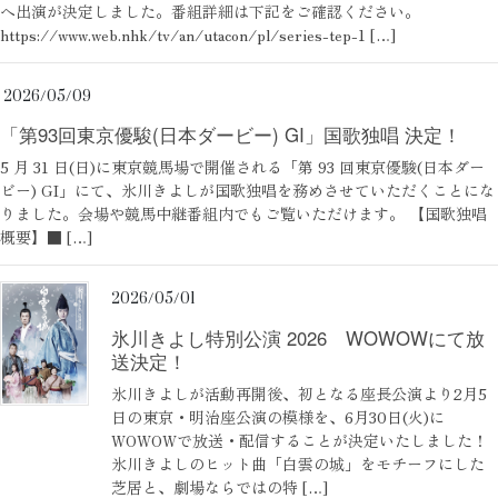
へ出演が決定しました。番組詳細は下記をご確認ください。
https://www.web.nhk/tv/an/utacon/pl/series-tep-1 […]
2026/05/09
「第93回東京優駿(⽇本ダービー) GI」国歌独唱 決定！
5 月 31 日(日)に東京競馬場で開催される「第 93 回東京優駿(日本ダー
ビー) GI」にて、氷川きよしが国歌独唱を務めさせていただくことにな
りました。会場や競馬中継番組内でもご覧いただけます。 【国歌独唱
概要】■ […]
2026/05/01
氷川きよし特別公演 2026 WOWOWにて放
送決定！
氷川きよしが活動再開後、初となる座長公演より2月5
日の東京・明治座公演の模様を、6月30日(火)に
WOWOWで放送・配信することが決定いたしました！
氷川きよしのヒット曲「白雲の城」をモチーフにした
芝居と、劇場ならではの特 […]