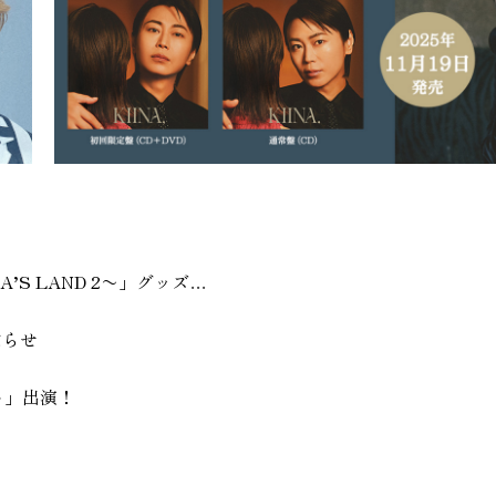
「氷川きよしConcert Tour 2026-27〜KIINA’S LAND 2〜」グッズ販売に関して
知らせ
～」出演！