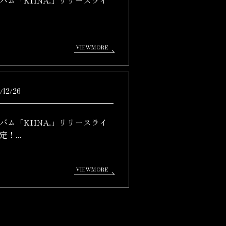
/12/26
バム「KIINA.」リリースライ
！...