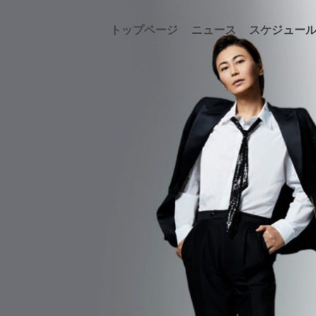
コ
ナ
トップページ
ニュース
スケジュー
ン
ビ
テ
ゲ
ン
ー
ツ
シ
へ
ョ
ス
ン
キ
に
ッ
移
プ
動