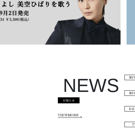
NE
NEWS
NE
お知らせ
RA
VIEWMORE
T