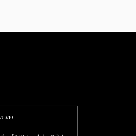
/06/10
バム「KIINA.」リリースライ