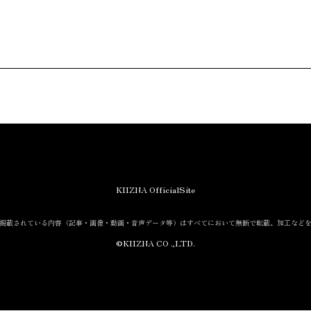
KIIZNA OfficialSite
掲載されている内容
（記事・画像・動画・音声データ等）は
すべてにおいて無断で転載、加工など
©KIIZNA CO .,LTD.