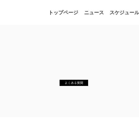
コ
ナ
トップページ
ニュース
スケジュー
ン
ビ
テ
ゲ
ン
ー
ツ
シ
へ
ョ
ス
ン
キ
に
ッ
移
プ
動
よくある質問