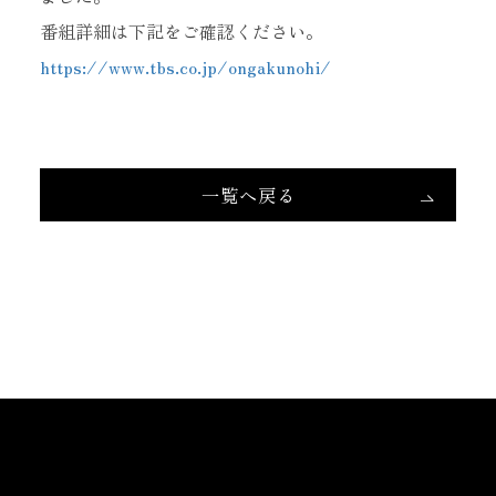
番組詳細は下記をご確認ください。
https://www.tbs.co.jp/ongakunohi/
一覧へ戻る
当サイトに掲載されている内容
（記事・画像・動画・音声データ等）は
すべてにおいて無断で転載、加工等を行うことを禁じます。