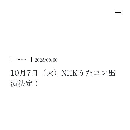
コ
ナ
ン
ビ
テ
ゲ
ン
ー
ツ
シ
トップページ
へ
ョ
2025/09/30
NEWS
ス
ン
ニュース
キ
に
10月7日（火）NHKうたコン出
ッ
移
演決定！
プ
動
スケジュール
コンサート