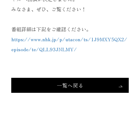
みなさま、ぜひ、ご覧ください！
番組詳細は下記をご確認ください。
https://www.nhk.jp/p/utacon/ts/1J9MXY5QX2/
episode/te/QLL93JNLMY/
当サイトに掲載されている内容
（記事・画像・動画・音声データ等）は
すべてにおいて無断で転載、加工等を行うことを禁じます。
一覧へ戻る