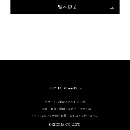
一覧へ戻る
KIIZNA OfficialSite
当サイトに掲載されている内容
（記事・画像・動画・音声データ等）は
すべてにおいて無断で転載、加工などを禁じます。
©KIIZNA CO .,LTD.