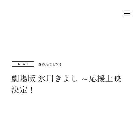
コ
ナ
ン
ビ
テ
ゲ
ン
ー
ツ
シ
トップページ
へ
ョ
2025/01/23
NEWS
ス
ン
ニュース
キ
に
劇場版 氷川きよし ～応援上映
ッ
移
決定！
プ
動
スケジュール
コンサート