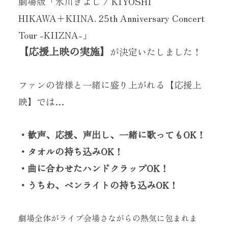
劇場版「氷川きよし / KIYOSHI
HIKAWA+KIINA. 25th Anniversary Concert
Tour -KIIZNA-」
【応援上映の実施】
が決定いたしました！
ファンの皆様と一緒に盛り上がれる【応援上
当サイトに掲載されている内容
映】では…
（記事・画像・動画・音声データ等）は
すべてにおいて無断で転載、加工等を行うことを禁じます。
・歓声、応援、声出し、一緒に歌ってもOK！
・タオルの持ち込みOK！
・曲に合わせたハンドクラップOK！
・うちわ、ペンライトの持ち込みOK！
劇場全体がライブ会場さながらの熱気に包まれま