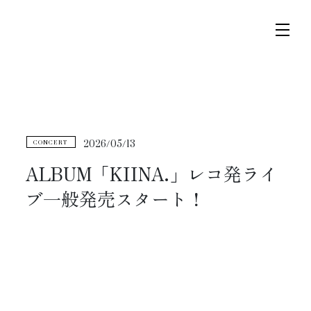
コ
ナ
ン
ビ
テ
ゲ
ン
ー
ツ
シ
トップページ
へ
ョ
2026/05/13
CONCERT
ス
ン
ニュース
キ
に
ALBUM「KIINA.」レコ発ライ
ッ
移
ブ一般発売スタート！
プ
動
スケジュール
コンサート