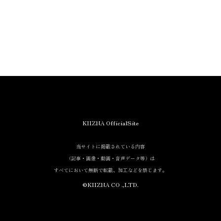
KIIZNA OfficialSite
当サイトに掲載されている内容
（記事・画像・動画・音声データ等）は
すべてにおいて無断で転載、加工などを禁じます。
©KIIZNA CO .,LTD.