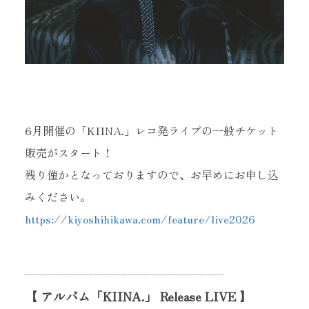
6月開催の「KIINA.」レコ発ライブの一般チケット
当サイトに掲載されている内容
（記事・画像・動画・音声データ等）は
販売がスタート！
すべてにおいて無断で転載、加工等を行うことを禁じます。
残り僅かとなっておりますので、お早めにお申し込
みください。
https://kiyoshihikawa.com/feature/live2026
┈┈┈┈┈┈┈┈┈┈┈┈┈┈┈┈┈┈
【 アルバム「KIINA.」 Release LIVE 】