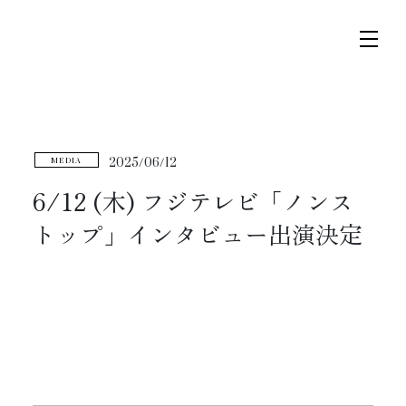
コ
ナ
ン
ビ
テ
ゲ
ン
ー
ツ
シ
へ
ョ
トップページ
2025/06/12
MEDIA
ス
ン
キ
に
6/12 (木) フジテレビ「ノンス
ニュース
ッ
移
トップ」インタビュー出演決定
プ
動
スケジュール
コンサート