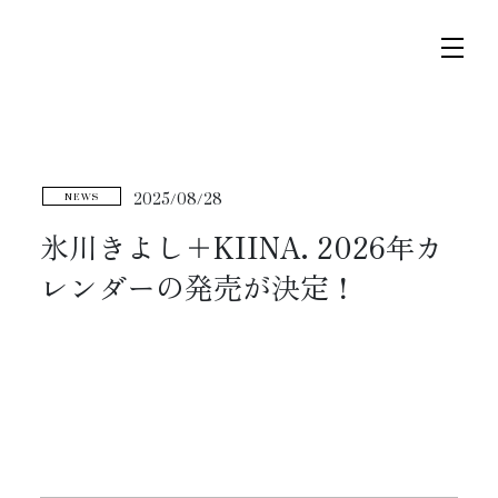
コ
ナ
ン
ビ
テ
ゲ
ン
ー
ツ
シ
へ
ョ
トップページ
2025/08/28
NEWS
ス
ン
キ
に
氷川きよし＋KIINA. 2026年カ
ニュース
ッ
移
レンダーの発売が決定！
プ
動
スケジュール
コンサート