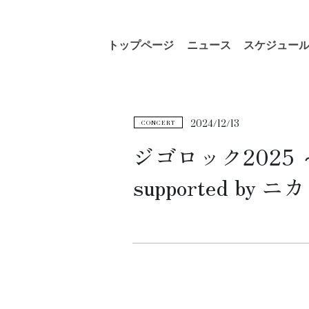
コ
ナ
トップページ
ニュース
スケジュー
ン
ビ
テ
ゲ
ン
ー
ツ
シ
へ
ョ
2024/12/13
CONCERT
ス
ン
キ
に
ジゴロック2025 
ッ
移
supported by
プ
動