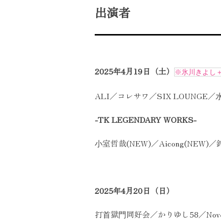
出演者
2025年4月19日（土）
※氷川きよし＋
ALI／コレサワ／SIX LOUNGE／
-TK LEGENDARY WORKS-
⼩室哲哉(NEW)／Aicong(NEW
2025年4月20日（日）
打⾸獄⾨同好会／かりゆし58／Novel