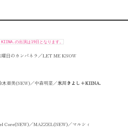
KIINA.の出演は19日となります。
⽔曜⽇のカンパネラ／LET ME KNOW
)／鈴⽊亜美(NEW)／中森明菜／
氷川きよし+KIINA.
 Core(NEW)／MAZZEL(NEW)／マルシィ