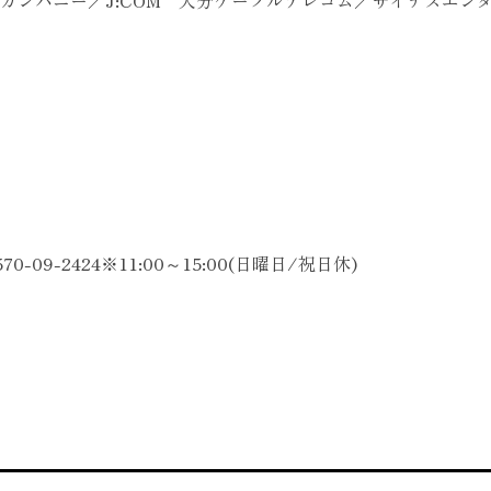
カンパニー／J:COM 大分ケーブルテレコム／ザイナスエン
9-2424※11:00～15:00(日曜日/祝日休)