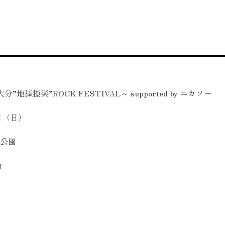
地獄極楽”ROCK FESTIVAL～ supported by ニカソー
（土）・20日（日）
公園
)