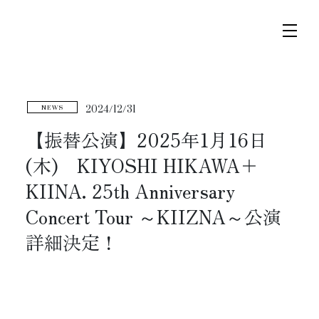
コ
ナ
ン
ビ
テ
ゲ
ン
ー
2024/12/31
NEWS
ツ
シ
トップページ
へ
ョ
【振替公演】2025年1月16日
ス
ン
(木) KIYOSHI HIKAWA＋
ニュース
キ
に
KIINA. 25th Anniversary
ッ
移
プ
動
Concert Tour ～KIIZNA～公演
スケジュール
詳細決定！
コンサート