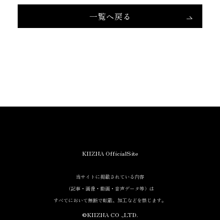
一覧へ戻る
KIIZNA OfficialSite
当サイトに掲載されている内容
（記事・画像・動画・音声データ等）は
すべてにおいて無断で転載、加工などを禁じます。
©KIIZNA CO .,LTD.