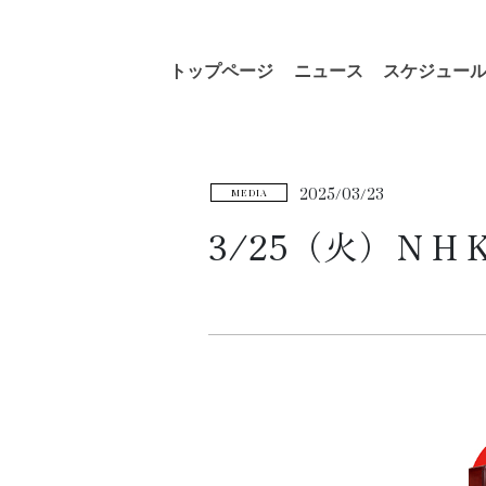
コ
ナ
トップページ
ニュース
スケジュー
ン
ビ
テ
ゲ
ン
ー
ツ
シ
へ
ョ
2025/03/23
MEDIA
ス
ン
キ
に
3/25（火）Ｎ
ッ
移
プ
動