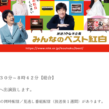
７時３０分～８時４２分【総合】
へ出演致します。
の同時配信／見逃し番組配信（放送後１週間）があります。