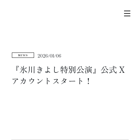
コ
ナ
ン
ビ
テ
ゲ
ン
ー
ツ
シ
へ
ョ
トップページ
2026/01/06
NEWS
ス
ン
キ
に
『氷川きよし特別公演』公式 X
ニュース
ッ
移
アカウントスタート！
プ
動
スケジュール
コンサート