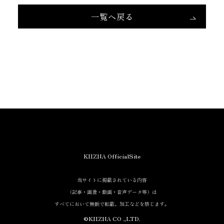
一覧へ戻る
当サイトに掲載されている内容
（記事・画像・動画・音声データ等）は
すべてにおいて無断で転載、加工等を行うことを禁じます。
KIIZNA OfficialSite
当サイトに掲載されている内容
（記事・画像・動画・音声データ等）は
すべてにおいて無断で転載、加工などを禁じます。
©KIIZNA CO .,LTD.