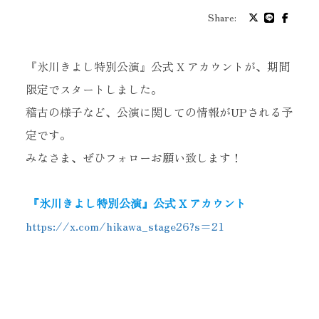
プロフィール
Share:
バイオグラフィ
『氷川きよし特別公演』公式 X アカウントが、期間
限定でスタートしました。
お問い合わせ
稽古の様子など、公演に関しての情報がUPされる予
定です。
メッセージ
みなさま、ぜひフォローお願い致します！
『氷川きよし特別公演』公式 X アカウント
グッズ
https://x.com/hikawa_stage26?s=21
ファンクラブ