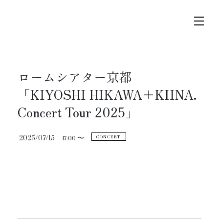
コ
ナ
ン
ビ
テ
ゲ
ン
ー
ツ
シ
ロームシアター京都
へ
ョ
トップページ
ス
ン
「KIYOSHI HIKAWA＋KIINA.
キ
に
Concert Tour 2025」
ニュース
ッ
移
プ
動
2025/07/15
17:00 〜
CONCERT
スケジュール
コンサート