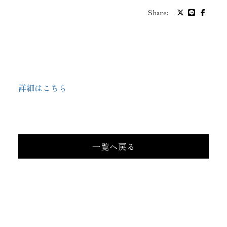
プロフィール
Share:
バイオグラフィ
お問い合わせ
詳細はこちら
メッセージ
一覧へ戻る
グッズ
ファンクラブ