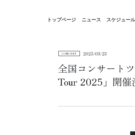
コ
ナ
トップページ
ニュース
スケジュー
ン
ビ
テ
ゲ
ン
ー
ツ
シ
へ
ョ
2025/03/23
CONCERT
ス
ン
キ
に
全国コンサートツアー「
ッ
移
Tour 2025」開
プ
動