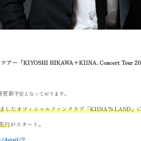
「KIYOSHI HIKAWA＋KIINA. Concert Tour
。
時更新
予定となっております。
ましたオフィシャルファンクラブ「KIINA’S LAND」
先行
がスタート。
s/detail/2