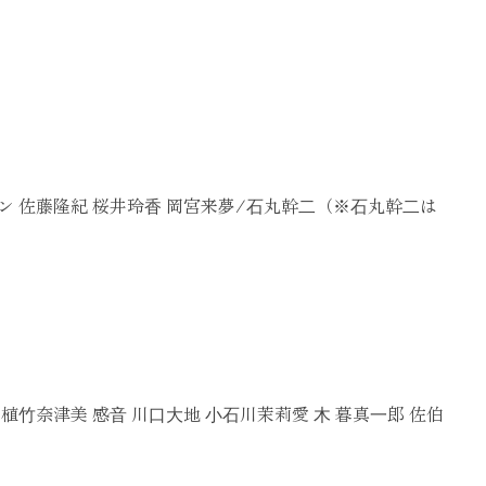
ニン 佐藤隆紀 桜井玲⾹ 岡宮来夢/⽯丸幹⼆（※⽯丸幹⼆は
植⽵奈津美 感⾳ 川⼝⼤地 ⼩⽯川茉莉愛 ⽊ 暮真⼀郎 佐伯