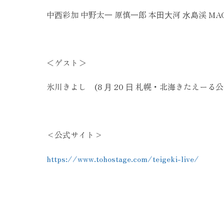
中⻄彩加 中野太⼀ 原慎⼀郎 本⽥⼤河 ⽔島渓 M
＜ゲスト＞
氷川きよし (8 ⽉ 20 ⽇ 札幌・北海きたえーる公
<公式サイト>
https://www.tohostage.com/teigeki-live/