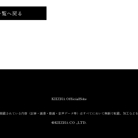
一覧へ戻る
KIIZNA OfficialSite
掲載されている内容
（記事・画像・動画・音声データ等）は
すべてにおいて無断で転載、加工など
©KIIZNA CO .,LTD.