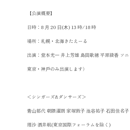
【公演概要】
日時：8 ⽉ 20 ⽇(⽊) 13 時/18 時
場所：札幌・北海きたえーる
出演：堂本光⼀ 井上芳雄 島⽥歌穂 平原綾⾹ ソ
東京・神戶のみ出演します）
＜シンガーズ&ダンサーズ＞
⻘⼭郁代 朝隈濯朗 家塚敦⼦ 池⾕祐⼦ ⽯⽥佳名⼦ 
理沙 酒井航(東京国際フォーラムを除く)