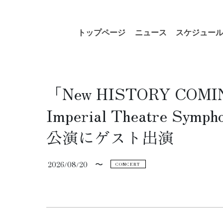
コ
ナ
トップページ
ニュース
スケジュー
ン
ビ
テ
ゲ
ン
ー
ツ
シ
へ
ョ
「New HISTORY COMIN
ス
ン
キ
に
Imperial Theatre 
ッ
移
プ
動
公演にゲスト出演
2026/08/20
〜
CONCERT