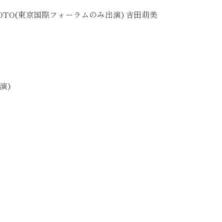
AOTO(東京国際フォーラムのみ出演) 吉⽥萌美
演)