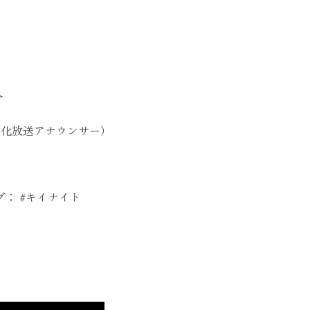
分
化放送アナウンサー）
タグ： #キイナイト