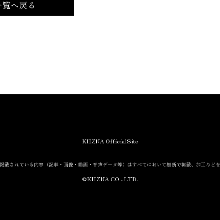
一覧へ戻る
KIIZNA OfficialSite
掲載されている内容
（記事・画像・動画・音声データ等）は
すべてにおいて無断で転載、加工など
©KIIZNA CO .,LTD.