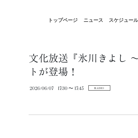
コ
ナ
トップページ
ニュース
スケジュー
ン
ビ
テ
ゲ
ン
ー
ツ
シ
へ
ョ
文化放送『氷川きよし 〜K
ス
ン
キ
に
トが登場！
ッ
移
プ
動
2026/06/07
17:30 〜
17:45
RADIO