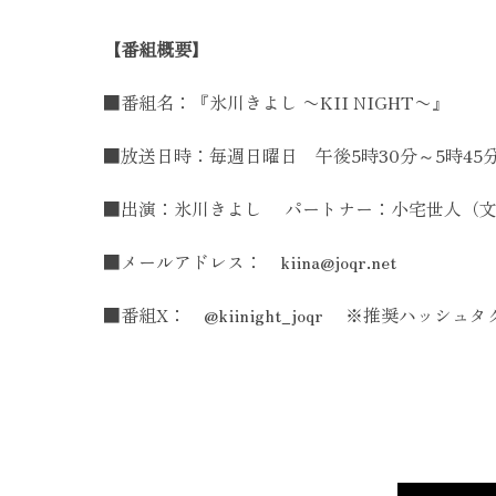
【番組概要】
■番組名：『氷川きよし 〜KII NIGHT〜』
■放送日時：毎週日曜日 午後5時30分～5時45
■出演：氷川きよし パートナー：小宅世人（文
■メールアドレス： kiina@joqr.net
■番組X： @kiinight_joqr ※推奨ハッシュ