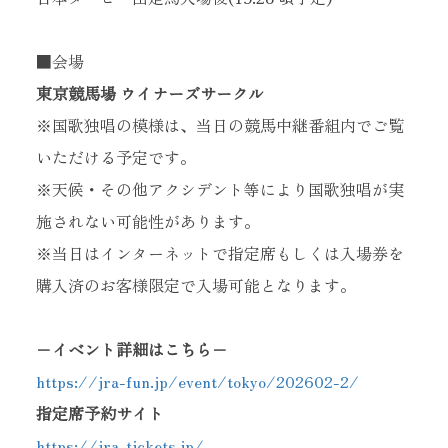
■会場
東京競馬場 ウイナーズサークル
※国歌独唱の模様は、当日の競馬中継番組内でご覧
いただける予定です。
※天候・その他アクシデント等により国歌独唱が実
当サイトに掲載されている内容
（記事・画像・動画・音声データ等）は
施されない可能性があります。
すべてにおいて無断で転載、加工等を行うことを禁じます。
※当日はインターネットで指定席もしくは入場券を
購入済のお客様限定で入場可能となります。
−イベント詳細はこちら−
https://jra-fun.jp/event/tokyo/202602-2/
指定席予約サイト
https://jra-tickets.jp/