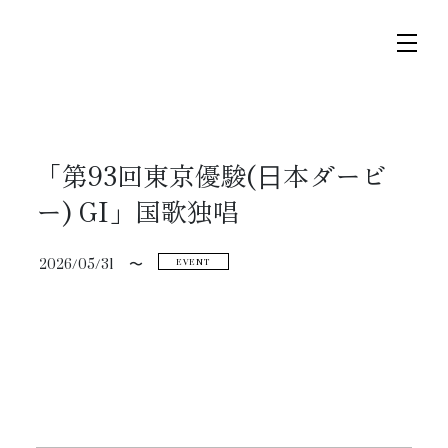
コ
ナ
ン
ビ
テ
ゲ
ン
ー
ツ
シ
へ
ョ
トップページ
「第93回東京優駿(⽇本ダービ
ス
ン
ー) GI」国歌独唱
キ
に
ニュース
ッ
移
2026/05/31
〜
EVENT
プ
動
スケジュール
コンサート