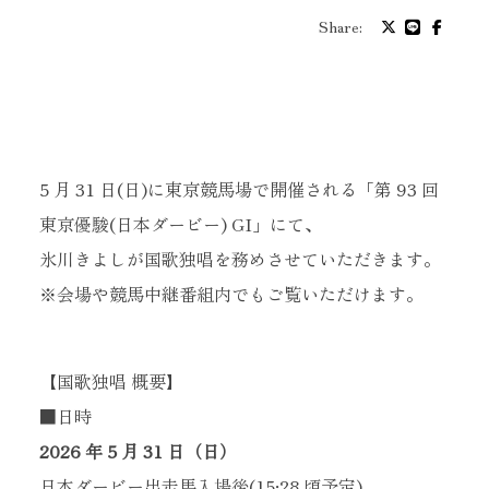
プロフィール
Share:
バイオグラフィ
お問い合わせ
5 月 31 日(日)に東京競馬場で開催される「第 93 回
東京優駿(日本ダービー) GI」にて、
メッセージ
氷川きよしが国歌独唱を務めさせていただきます。
※会場や競馬中継番組内でもご覧いただけます。
グッズ
【国歌独唱 概要】
ファンクラブ
■日時
2026 年 5 月 31 日（日）
日本ダービー出走馬入場後(15:28 頃予定)