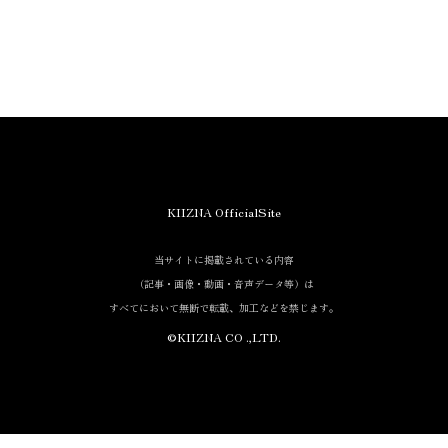
KIIZNA OfficialSite
当サイトに掲載されている内容
（記事・画像・動画・音声データ等）は
すべてにおいて無断で転載、加工などを禁じます。
©KIIZNA CO .,LTD.