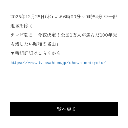
2025年12月25日(木) よる6時00分～9時54分 ※一部
地域を除く
テレビ朝日「今夜決定！全国1万人が選んだ100年先
も残したい昭和の名曲」
▼番組詳細はこちらから
当サイトに掲載されている内容
（記事・画像・動画・音声データ等）は
https://www.tv-asahi.co.jp/showa-meikyoku/
すべてにおいて無断で転載、加工等を行うことを禁じます。
一覧へ戻る