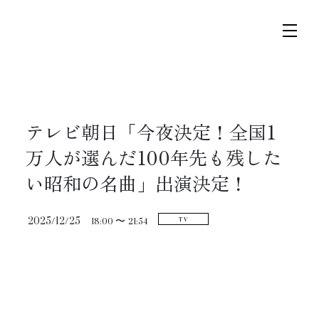
コ
ナ
ン
ビ
テ
ゲ
ン
ー
ツ
シ
トップページ
テレビ朝日「今夜決定！全国1
へ
ョ
ス
ン
万人が選んだ100年先も残した
ニュース
キ
に
い昭和の名曲」出演決定！
ッ
移
プ
動
2025/12/25
スケジュール
18:00 〜
21:54
TV
コンサート