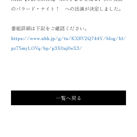
のバラード・ナイト！ への出演が決定しました。
番組詳細は下記をご確認ください。
https://www.nhk.jp/g/ts/KXRV2Q744Y/blog/bl/
pz75myLOVq/bp/p3X0aj0eX3/
当サイトに掲載されている内容
（記事・画像・動画・音声データ等）は
すべてにおいて無断で転載、加工等を行うことを禁じます。
一覧へ戻る