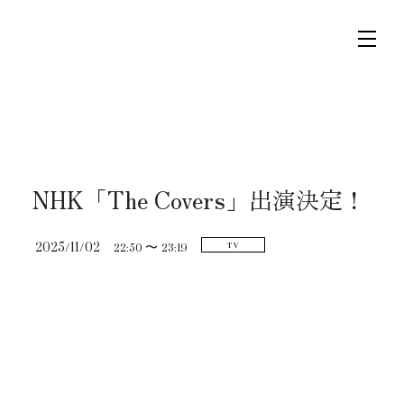
コ
ナ
ン
ビ
テ
ゲ
ン
ー
ツ
シ
トップページ
へ
ョ
ス
ン
NHK「The Covers」出演決定！
ニュース
キ
に
ッ
移
2025/11/02
22:50 〜
23:19
TV
プ
動
スケジュール
コンサート