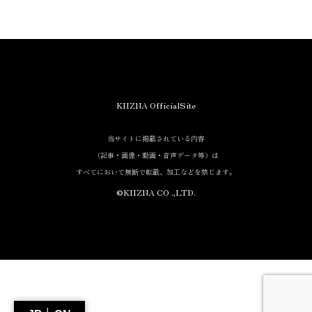
KIIZNA OfficialSite
当サイトに掲載されている内容
（記事・画像・動画・音声データ等）は
すべてにおいて無断で転載、加工などを禁じます。
©KIIZNA CO .,LTD.