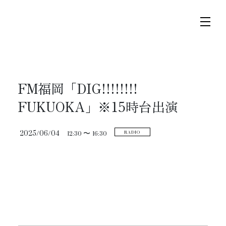
コ
ナ
ン
ビ
テ
ゲ
ン
ー
ツ
シ
へ
ョ
トップページ
FM福岡「DIG!!!!!!!!
ス
ン
FUKUOKA」※15時台出演
キ
に
ニュース
ッ
移
2025/06/04
12:30 〜
16:30
RADIO
プ
動
スケジュール
コンサート