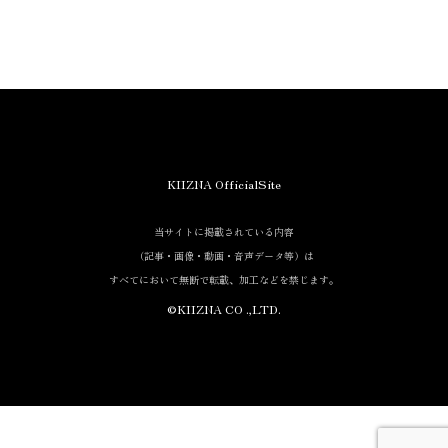
KIIZNA OfficialSite
当サイトに掲載されている内容
（記事・画像・動画・音声データ等）は
当サイトに掲載されている内容
すべてにおいて無断で転載、加工等を行うことを禁じます。
（記事・画像・動画・音声データ等）は
すべてにおいて無断で転載、加工などを禁じます。
©KIIZNA CO .,LTD.