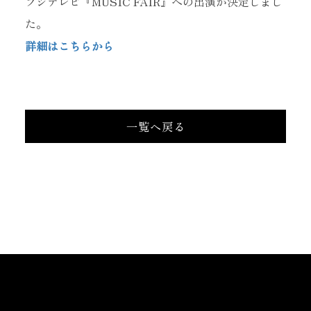
フジテレビ『MUSIC FAIR』への出演が決定しまし
た。
詳細はこちらから
一覧へ戻る
当サイトに掲載されている内容
（記事・画像・動画・音声データ等）は
すべてにおいて無断で転載、加工等を行うことを禁じます。