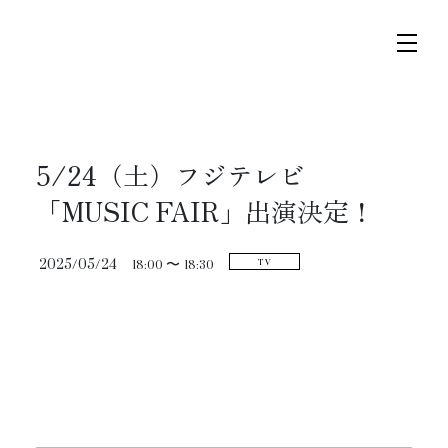
コ
ナ
ン
ビ
テ
ゲ
ン
ー
ツ
シ
へ
ョ
トップページ
5/24（土）フジテレビ
ス
ン
「MUSIC FAIR」出演決定！
キ
に
ニュース
ッ
移
2025/05/24
18:00 〜
18:30
TV
プ
動
スケジュール
コンサート