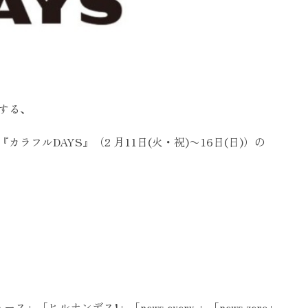
する、
カラフルDAYS』
（2 月11日(火・祝)〜16日(日)）
の
ース」「ヒルナンデス!」「news every.」「news zero」