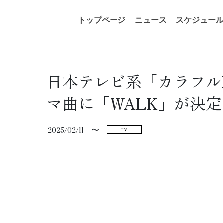
コ
ナ
トップページ
ニュース
スケジュー
ン
ビ
テ
ゲ
ン
ー
ツ
シ
へ
ョ
日本テレビ系「カラフル
ス
ン
キ
に
マ曲に「WALK」が決定
ッ
移
プ
動
2025/02/11
〜
TV