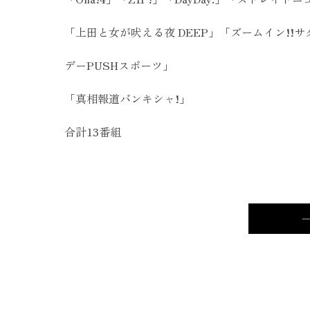
「上田と女が吠える夜 DEEP」「ズームイン!!サタデ
デーPUSHスポーツ」
「真相報道バンキシャ!」
合計13番組