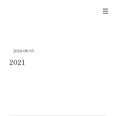
コ
ナ
ン
ビ
テ
ゲ
ン
ー
ツ
シ
へ
ョ
トップページ
ス
ン
2024/08/05
キ
に
ニュース
2021
ッ
移
プ
動
スケジュール
コンサート