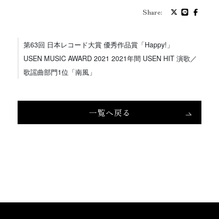
プロフィール
Share:
バイオグラフィ
第63回 日本レコード大賞 優秀作品賞「Happy!」
USEN MUSIC AWARD 2021 2021年間 USEN HIT 演歌／
お問い合わせ
歌謡曲部門1位「南風」
メッセージ
一覧へ戻る
グッズ
ファンクラブ