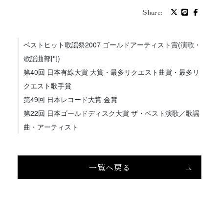
プロフィール
Share:
バイオグラフィ
ベストヒット歌謡祭2007 ゴールドアーティスト賞(演歌・
歌謡曲部門)
お問い合わせ
第40回 日本有線大賞 大賞・最多リクエスト曲賞・最多リ
クエスト歌手賞
第49回 日本レコード大賞 金賞
メッセージ
第22回 日本ゴールドディスク大賞 ザ・ベスト演歌／歌謡
曲・アーティスト
グッズ
一覧へ戻る
ファンクラブ