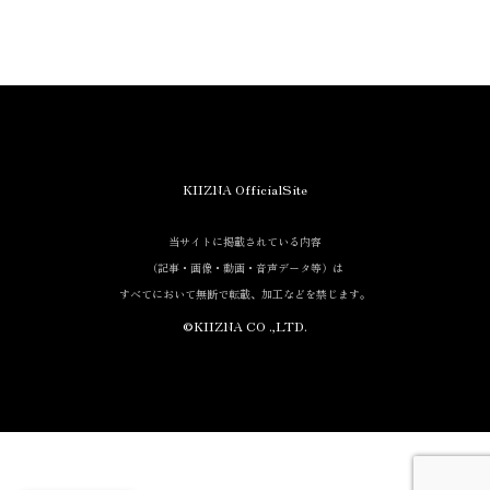
KIIZNA OfficialSite
当サイトに掲載されている内容
（記事・画像・動画・音声データ等）は
当サイトに掲載されている内容
すべてにおいて無断で転載、加工等を行うことを禁じます。
（記事・画像・動画・音声データ等）は
すべてにおいて無断で転載、加工などを禁じます。
©KIIZNA CO .,LTD.