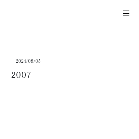
コ
ナ
ン
ビ
テ
ゲ
ン
ー
ツ
シ
へ
ョ
トップページ
ス
ン
2024/08/05
キ
に
ニュース
2007
ッ
移
プ
動
スケジュール
コンサート